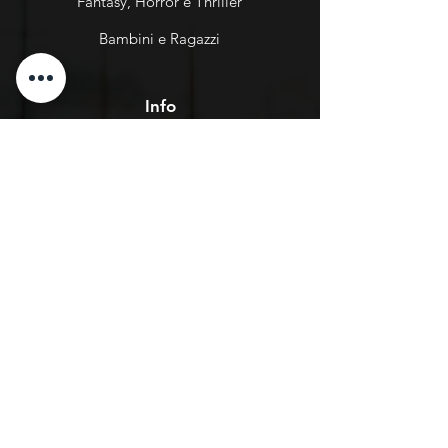
Fantasy, Horror e Thriller
Bambini e Ragazzi
Info
Chi Siamo
Negozi
Assistenza
Tel: 340 7952479
Spedizioni e Resi
Termini e Condizioni