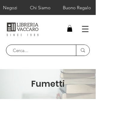
Negozi
Chi Siamo
Buono Regalo
Sconto -50% scuola media e -30% superiore
Fumetti