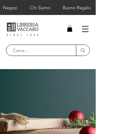
Negozi
Chi Siamo
Buono Regalo
Sconto -50% scuola media e -30% superiore