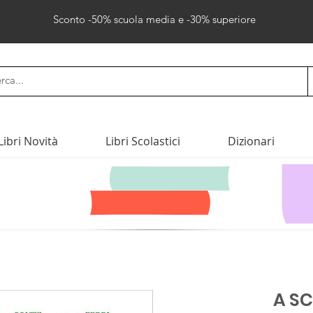
Sconto -50% scuola media e -30% superiore
Libri Novità
Libri Scolastici
Dizionari
A SC