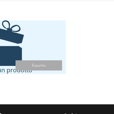
Esaurito
n prodotto