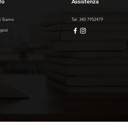
fo
Assistenza
i Siamo
Tel: 340 7952479
gozi